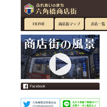
HOME
商店街マップ
お店一覧
Facebook
友だち登録で情報GET！
六角橋商店街連合会
お得クーポン配信も♪
@rokkakubashi1