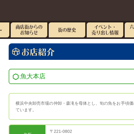
商店街からの
イベント・
街の歴史
お知らせ
売り出し情報
お店紹介
魚大本店
横浜中央卸売市場の仲卸・森滝を母体とし、旬の魚をお手頃価
ています。
〒221-0802