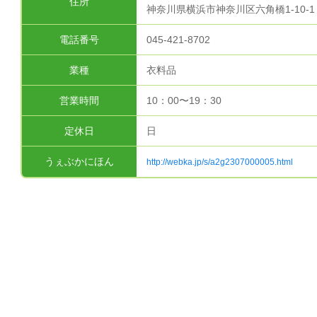
住所
神奈川県横浜市神奈川区六角橋1-10-1
電話番号
045-421-8702
業種
衣料品
営業時間
10：00〜19：30
定休日
日
うぇぶかにほん
http://webka.jp/s/a2g2307000005.html