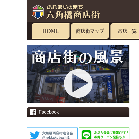
HOME
商店街マップ
お店一覧
Facebook
友だち登録で情報GET！
六角橋商店街連合会
お得クーポン配信も♪
@rokkakubashi1