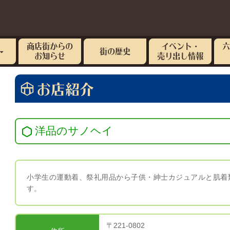
商店街からの
イベント・
街の歴史
お知らせ
売り出し情報
お店紹介
洋品のサノヘイ
小学生の運動着、祭礼用品から子供・紳士カジュアルと肌着
す。
〒221-0802